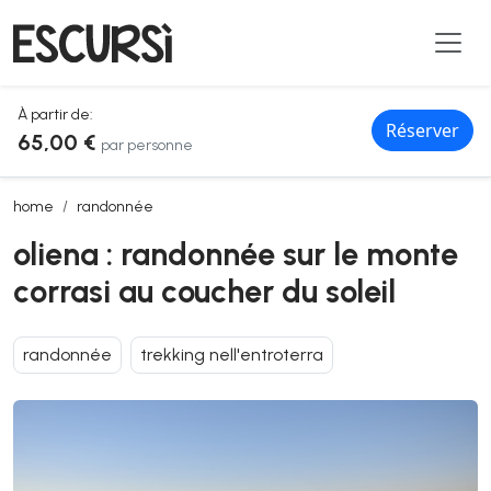
À partir de:
Réserver
65,00 €
par personne
oliena : randonnée sur le monte corrasi au coucher du soleil
home
randonnée
oliena : randonnée sur le monte
corrasi au coucher du soleil
randonnée
trekking nell'entroterra