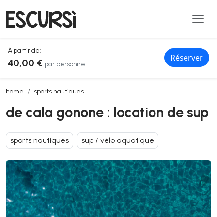
À partir de:
Réserver
40,00 €
par personne
de cala gonone : location de sup
home
sports nautiques
de cala gonone : location de sup
sports nautiques
sup / vélo aquatique