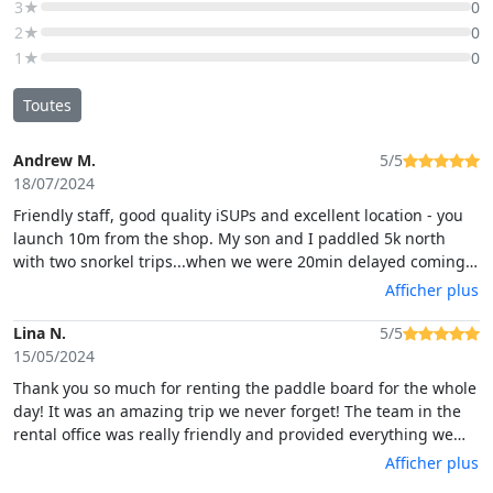
3★
0
2★
0
1★
0
Toutes
Andrew M.
5/5
18/07/2024
Friendly staff, good quality iSUPs and excellent location - you
launch 10m from the shop. My son and I paddled 5k north
with two snorkel trips...when we were 20min delayed coming
back, the Prima Sardegna staff called to check we were OK and
Afficher plus
then let us keep the boards til 4pm (when they reopened) at
no extra cost. it meant my wife and daughter could have a go
Lina N.
5/5
at the beach and was really good of them
15/05/2024
Thank you so much for renting the paddle board for the whole
day! It was an amazing trip we never forget! The team in the
rental office was really friendly and provided everything we
might need. Best regards! :))
Afficher plus