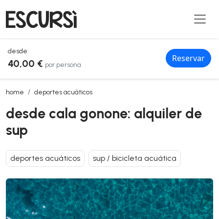
desde:
Reservar
40,00 €
por persona
desde cala gonone: alquiler de sup
home
deportes acuáticos
desde cala gonone: alquiler de
sup
deportes acuáticos
sup / bicicleta acuática