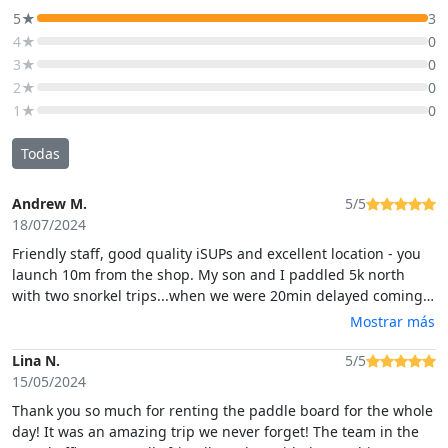
5★
3
4★
0
3★
0
2★
0
1★
0
Todas
Andrew M.
5/5
18/07/2024
Friendly staff, good quality iSUPs and excellent location - you
launch 10m from the shop. My son and I paddled 5k north
with two snorkel trips...when we were 20min delayed coming
back, the Prima Sardegna staff called to check we were OK and
Mostrar más
then let us keep the boards til 4pm (when they reopened) at
no extra cost. it meant my wife and daughter could have a go
Lina N.
5/5
at the beach and was really good of them
15/05/2024
Thank you so much for renting the paddle board for the whole
day! It was an amazing trip we never forget! The team in the