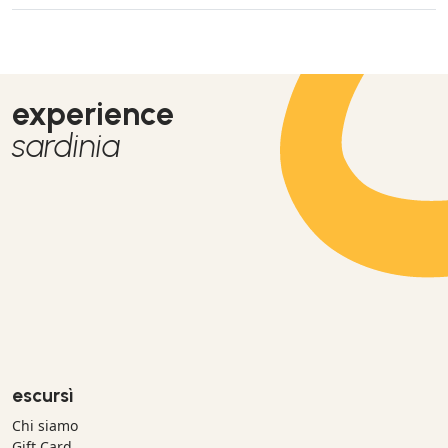
experience
sardinia
escursì
Chi siamo
Gift Card