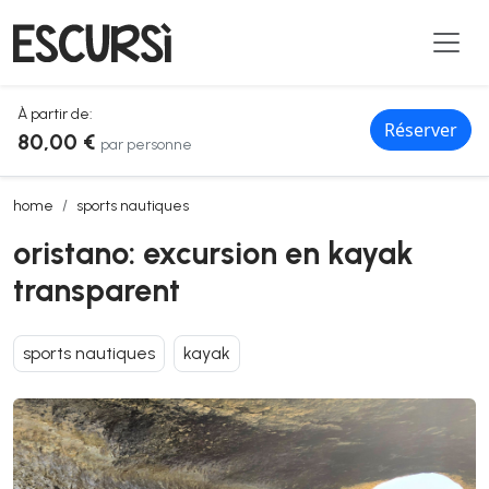
À partir de:
Réserver
80,00 €
par personne
oristano: excursion en kayak transparent
home
sports nautiques
oristano: excursion en kayak
transparent
sports nautiques
kayak