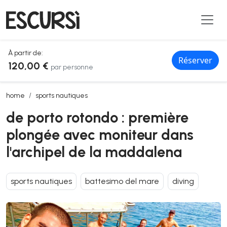
À partir de:
Réserver
120,00 €
par personne
de porto rotondo : première plongée avec moniteur dans l'archipel
home
sports nautiques
de porto rotondo : première
plongée avec moniteur dans
l'archipel de la maddalena
sports nautiques
battesimo del mare
diving