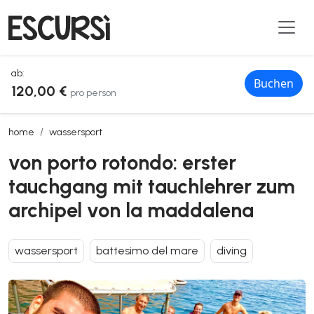
ab:
Buchen
120,00 €
pro person
von porto rotondo: erster tauchgang mit tauchlehrer zum archipel 
home
wassersport
von porto rotondo: erster
tauchgang mit tauchlehrer zum
archipel von la maddalena
wassersport
battesimo del mare
diving