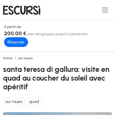
À partir de:
200,00 €
pour des groupes jusqu'à 2 personnes
Réserver
santa teresa di gallura: visite en quad au coucher du soleil avec apér
home
sur roues
santa teresa di gallura: visite en
quad au coucher du soleil avec
apéritif
sur roues
quad