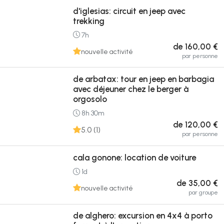
d'iglesias: circuit en jeep avec
trekking
7h
de 160,00 €
nouvelle activité
par personne
de arbatax: tour en jeep en barbagia
avec déjeuner chez le berger à
orgosolo
8h 30m
de 120,00 €
5.0 (1)
par personne
cala gonone: location de voiture
1d
de 35,00 €
nouvelle activité
par groupe
de alghero: excursion en 4x4 à porto