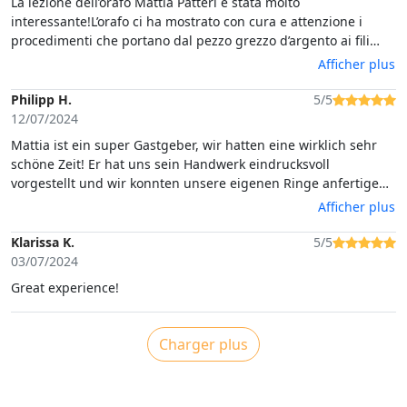
La lezione dell’orafo Mattia Patteri è stata molto
interessante!L’orafo ci ha mostrato con cura e attenzione i
procedimenti che portano dal pezzo grezzo d’argento ai fili
sottilissimi di filigrana; ha fatto provare anche a noi come si
Afficher plus
lavora il filo per arrivare ad avere un filo attorcigliato su se
stesso e ci ha fatto vedere come si ottengono le piccolissime
Philipp H.
5/5
sfere che vanno a decorare i gioielli.Si esce dal laboratorio
12/07/2024
avendo un occhio più curioso e attento a quanto si guarda
Mattia ist ein super Gastgeber, wir hatten eine wirklich sehr
nelle vetrine!
schöne Zeit! Er hat uns sein Handwerk eindrucksvoll
vorgestellt und wir konnten unsere eigenen Ringe anfertigen.
Wir würden jedem Empfehlen diesen Kurs zu besuchen.Vielen
Afficher plus
Dank für die tolle Erfahrung.
Klarissa K.
5/5
03/07/2024
Great experience!
Charger plus