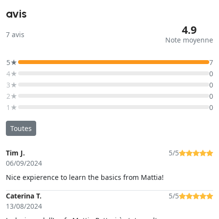
avis
4.9
7
avis
Note moyenne
5★
7
4★
0
3★
0
2★
0
1★
0
Toutes
Tim J.
5/5
06/09/2024
Nice expierence to learn the basics from Mattia!
Caterina T.
5/5
13/08/2024