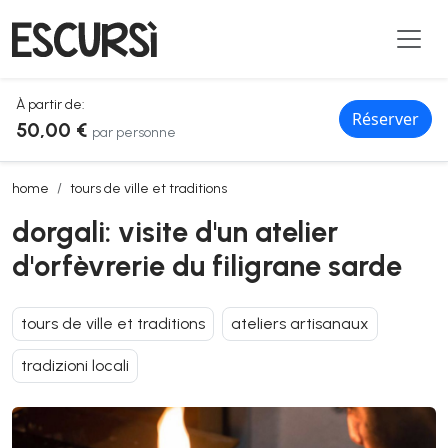
À partir de:
Réserver
50,00 €
par personne
dorgali: visite d'un atelier d'orfèvrerie du filigrane sarde
home
tours de ville et traditions
dorgali: visite d'un atelier
d'orfèvrerie du filigrane sarde
tours de ville et traditions
ateliers artisanaux
tradizioni locali