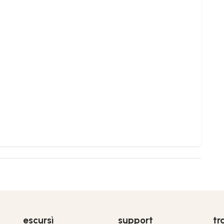
escursì
support
tr