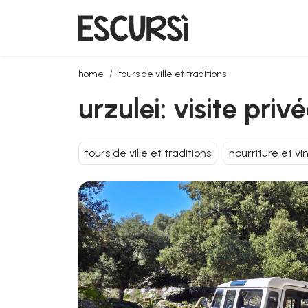
urzulei: visite privée en jeep de la blue zone
home
tours de ville et traditions
urzulei: visite pri
tours de ville et traditions
nourriture et vi