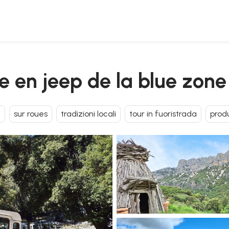
vée en jeep de la blue zone
n
sur roues
tradizioni locali
tour in fuoristrada
produ