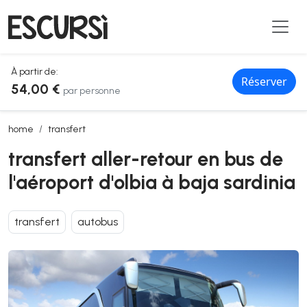
À partir de:
Réserver
54,00 €
par personne
transfert aller-retour en bus de l'aéroport d'olbia à baja sardinia
home
transfert
transfert aller-retour en bus de
l'aéroport d'olbia à baja sardinia
transfert
autobus