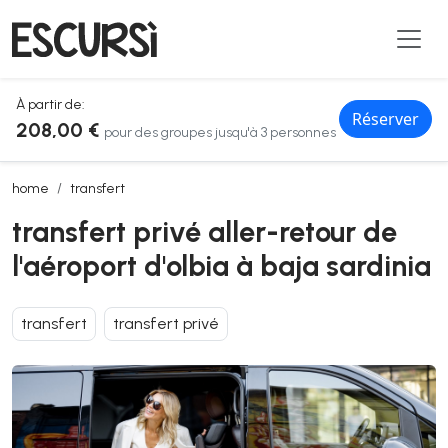
À partir de:
Réserver
208,00 €
pour des groupes jusqu'à 3 personnes
transfert privé aller-retour de l'aéroport d'olbia à baja sardinia
home
transfert
transfert privé aller-retour de
l'aéroport d'olbia à baja sardinia
transfert
transfert privé