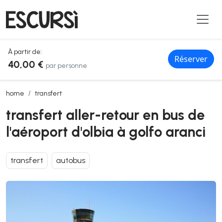
À partir de:
Réserver
40,00 €
par personne
transfert aller-retour en bus de l'aéroport d'olbia à golfo aranci
home
transfert
transfert aller-retour en bus de
l'aéroport d'olbia à golfo aranci
transfert
autobus