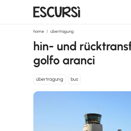
hin- und rücktransfer mit dem bus vom flughafen olb
home
übertragung
hin- und rücktrans
golfo aranci
übertragung
bus