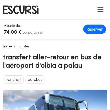
À partir de:
Réserver
74,00 €
par personne
transfert aller-retour en bus de l'aéroport d'olbia à palau
home
transfert
transfert aller-retour en bus de
l'aéroport d'olbia à palau
transfert
autobus