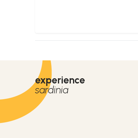
experience
sardinia