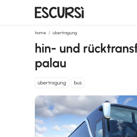
hin- und rücktransfer mit dem bus vom flughafen ol
home
übertragung
hin- und rücktrans
palau
übertragung
bus