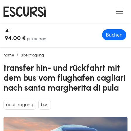
ab:
Buchen
94,00 €
pro person
transfer hin- und rückfahrt mit dem bus vom flughafen cagliari nach
home
übertragung
transfer hin- und rückfahrt mit
dem bus vom flughafen cagliari
nach santa margherita di pula
übertragung
bus