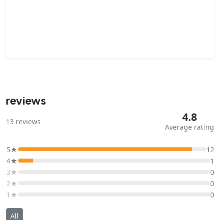
reviews
4.8
13
reviews
Average rating
5★
12
4★
1
3★
0
2★
0
1★
0
All