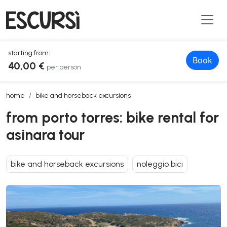
starting from:
Book
40,00 €
per person
from porto torres: bike rental for asinara tour
home
bike and horseback excursions
from porto torres: bike rental for
asinara tour
bike and horseback excursions
noleggio bici