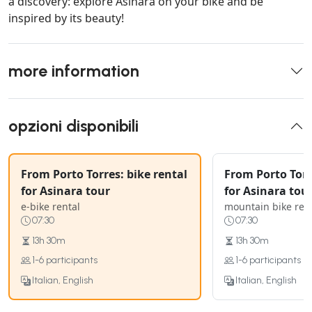
a discovery: explore Asinara on your bike and be
inspired by its beauty!
more information
opzioni disponibili
From Porto Torres: bike rental
From Porto Torr
for Asinara tour
for Asinara tou
e-bike rental
mountain bike ren
07:30
07:30
13h 30m
13h 30m
1-6 participants
1-6 participants
Italian, English
Italian, English