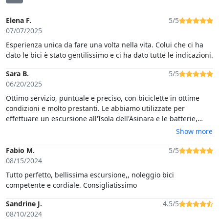
Elena F.
5/5
07/07/2025
Esperienza unica da fare una volta nella vita. Colui che ci ha
dato le bici è stato gentilissimo e ci ha dato tutte le indicazioni.
Sara B.
5/5
06/20/2025
Ottimo servizio, puntuale e preciso, con biciclette in ottime
condizioni e molto prestanti. Le abbiamo utilizzate per
effettuare un escursione all'Isola dell'Asinara e le batterie,
nonostante i numerosi giri, sono durate molto, con autonomia
Show more
residua di più della metà del totale.Le bici sono state fornite
con kit di emergenza regolare, e anche dei portapacchi.I
Fabio M.
5/5
gestore è stato inoltre una persona molto disponibile e alla
08/15/2024
mano, e ci ha fornito anche dei suggerimenti per la nostra
Tutto perfetto, bellissima escursione,, noleggio bici
escursione.
competente e cordiale. Consigliatissimo
Sandrine J.
4.5/5
08/10/2024