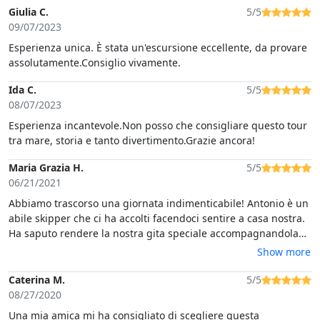
Giulia C.
5/5
09/07/2023
Esperienza unica. È stata un'escursione eccellente, da provare
assolutamente.Consiglio vivamente.
Ida C.
5/5
08/07/2023
Esperienza incantevole.Non posso che consigliare questo tour
tra mare, storia e tanto divertimento.Grazie ancora!
Maria Grazia H.
5/5
06/21/2021
Abbiamo trascorso una giornata indimenticabile! Antonio è un
abile skipper che ci ha accolti facendoci sentire a casa nostra.
Ha saputo rendere la nostra gita speciale accompagnandola
con spiegazioni accurate e ricche di curiosità sull'Asinara e
Show more
tanti aneddoti divertenti legati alla sua quotidianità nel mare.
Ci è stato servito un gustoso aperitivo accompagnato con
Caterina M.
5/5
dell'ottimo vino, seguito da un primo piatto a base di pesce
08/27/2020
succulento e abbondante. Il tutto incorniciato dai bellissimi
Una mia amica mi ha consigliato di scegliere questa