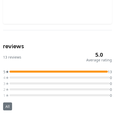
reviews
5.0
13
reviews
Average rating
5★
13
4★
0
3★
0
2★
0
1★
0
All