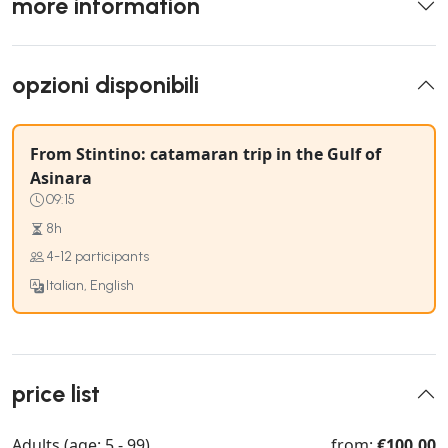
more information
opzioni disponibili
From Stintino: catamaran trip in the Gulf of
Asinara
09:15
8h
4-12 participants
Italian, English
price list
Adults (age: 5 - 99)
from:
€100.00