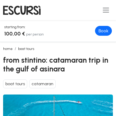
starting from:
Book
100,00 €
per person
from stintino: catamaran trip in the gulf of asinara
home
boat tours
from stintino: catamaran trip in
the gulf of asinara
boat tours
catamaran