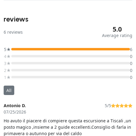
reviews
5.0
6
reviews
Average rating
5★
6
4★
0
3★
0
2★
0
1★
0
All
Antonio D.
5/5
07/25/2026
Ho avuto il piacere di compiere questa escursione a Tiscali ,un
posto magico ,insieme a 2 guide eccellenti.Consiglio di farla in
primavera o autunno per via del caldo