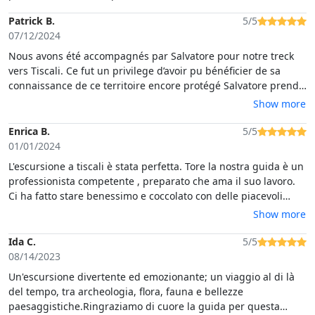
Patrick B.
5/5
07/12/2024
Nous avons été accompagnés par Salvatore pour notre treck
vers Tiscali. Ce fut un privilege d’avoir pu bénéficier de sa
connaissance de ce territoire encore protégé Salvatore prend
le temps d’expliquer la faune, la flore, la géologie et
Show more
l’histoire.Le parcours est magnifique.Merci a Tore pour son
professionnalisme, sa disponibilité et sa gentillesse…Ce fut
Enrica B.
5/5
une belle journée de partage…Nous recommandons vivement
01/01/2024
!👍Nadia et Patrick
L'escursione a tiscali è stata perfetta. Tore la nostra guida è un
professionista competente , preparato che ama il suo lavoro.
Ci ha fatto stare benessimo e coccolato con delle piacevoli
degustazioni.Complessivamente un esperienza positivissima.
Show more
Ida C.
5/5
08/14/2023
Un'escursione divertente ed emozionante; un viaggio al di là
del tempo, tra archeologia, flora, fauna e bellezze
paesaggistiche.Ringraziamo di cuore la guida per questa