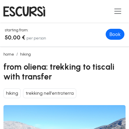
starting from:
Book
50,00 €
per person
from oliena: trekking to tiscali with transfer
home
hiking
from oliena: trekking to tiscali
with transfer
hiking
trekking nell'entroterra