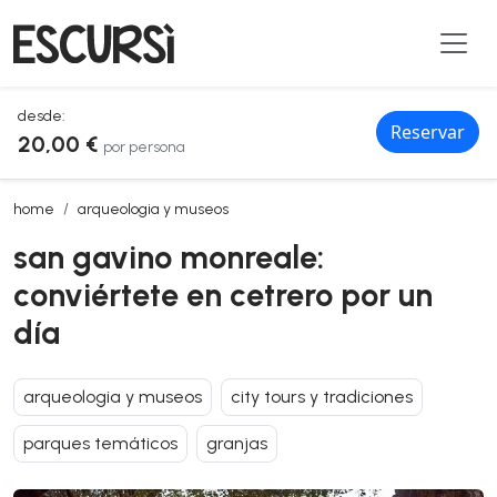
desde:
Reservar
20,00 €
por persona
san gavino monreale: conviértete en cetrero por un día
home
arqueologia y museos
san gavino monreale:
conviértete en cetrero por un
día
arqueologia y museos
city tours y tradiciones
parques temáticos
granjas