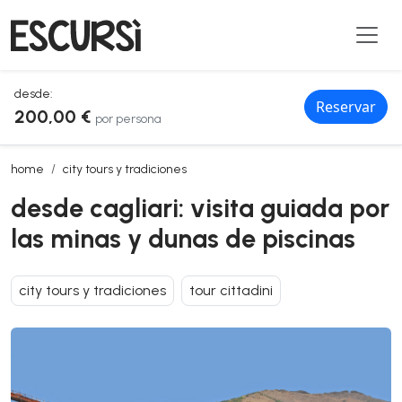
desde:
Reservar
200,00 €
por persona
desde cagliari: visita guiada por las minas y dunas de piscinas
home
city tours y tradiciones
desde cagliari: visita guiada por
las minas y dunas de piscinas
city tours y tradiciones
tour cittadini