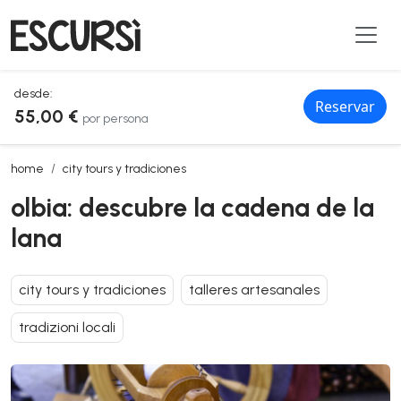
desde:
Reservar
55,00 €
por persona
olbia: descubre la cadena de la lana
home
city tours y tradiciones
olbia: descubre la cadena de la
lana
city tours y tradiciones
talleres artesanales
tradizioni locali