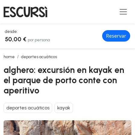
desde:
Reservar
50,00 €
por persona
alghero: excursión en kayak en el parque de porto conte con aperiti
home
deportes acuáticos
alghero: excursión en kayak en
el parque de porto conte con
aperitivo
deportes acuáticos
kayak