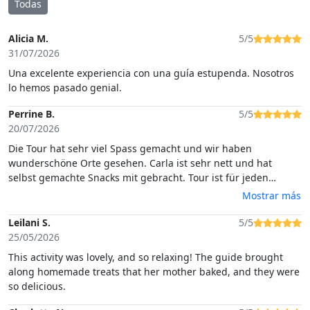
Todas
Alicia M.
5/5
31/07/2026
Una excelente experiencia con una guía estupenda. Nosotros
lo hemos pasado genial.
Perrine B.
5/5
20/07/2026
Die Tour hat sehr viel Spass gemacht und wir haben
wunderschöne Orte gesehen. Carla ist sehr nett und hat
selbst gemachte Snacks mit gebracht. Tour ist für jeden
geeignet. Wir freuen und schon auf nächstes Mal.
Mostrar más
Leilani S.
5/5
25/05/2026
This activity was lovely, and so relaxing! The guide brought
along homemade treats that her mother baked, and they were
so delicious.