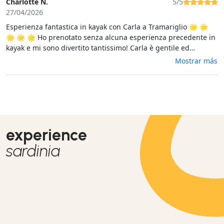
Charlotte N.
5/5
27/04/2026
Esperienza fantastica in kayak con Carla a Tramariglio 🌟 🌟
🌟 🌟 🌟 Ho prenotato senza alcuna esperienza precedente in
kayak e mi sono divertito tantissimo! Carla è gentile ed
esperta. Ci ha insegnato ad andare in kayak in tutta sicurezza.
Mostrar más
È stato più facile del previsto. La giornata era tranquilla e
soleggiata, con acqua cristallina. Abbiamo preso un aperitivo
sulla spiaggetta e abbiamo potuto fare il bagno. Il panorama è
incredibile, è stata un'esperienza indimenticabile. Grazie
Carla! 💕
experience
sardinia