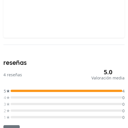
reseñas
5.0
4
reseñas
Valoración media
5★
4
4★
0
3★
0
2★
0
1★
0