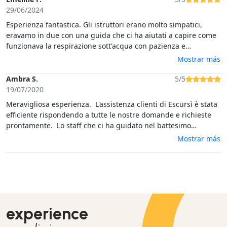
da un mare meraviglioso.L'ambiente che si crea è
29/06/2024
estremamente piacevole e socievole
Esperienza fantastica. Gli istruttori erano molto simpatici,
eravamo in due con una guida che ci ha aiutati a capire come
funzionava la respirazione sott'acqua con pazienza e
delicatezza. Ottimo battesimo subacqueo!
Mostrar más
Ambra S.
5/5
19/07/2020
Meravigliosa esperienza. L'assistenza clienti di Escursì è stata
efficiente rispondendo a tutte le nostre domande e richieste
prontamente. Lo staff che ci ha guidato nel battesimo
subacqueo è stato gentilissimo, preparato e impeccabile
Mostrar más
affinchè l'esperienza potesse essere di nostro completo
gradimento. Personale simpaticissimo. Vivamente consigliato!!
experience