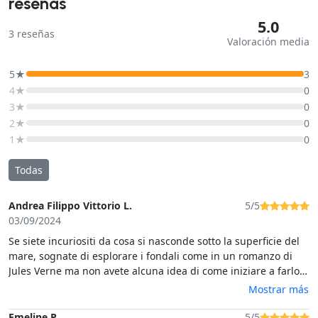
reseñas
5.0
3
reseñas
Valoración media
5★
3
4★
0
3★
0
2★
0
1★
0
Todas
Andrea Filippo Vittorio L.
5/5
03/09/2024
Se siete incuriositi da cosa si nasconde sotto la superficie del
mare, sognate di esplorare i fondali come in un romanzo di
Jules Verne ma non avete alcuna idea di come iniziare a farlo,
questa è l'esperienza per voi.Verrete guidati letteralmente per
Mostrar más
mano dalle simpatiche ed esperte guide, che vi spiegheranno
i fondamentali per immergervi in sicurezza, il tutto corredato
Emeline P.
5/5