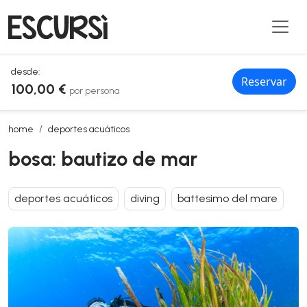
desde:
Reservar
100,00 €
por persona
bosa: bautizo de mar
home
deportes acuáticos
bosa: bautizo de mar
deportes acuáticos
diving
battesimo del mare