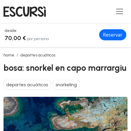
desde:
Reservar
70,00 €
por persona
bosa: snorkel en capo marrargiu
home
deportes acuáticos
bosa: snorkel en capo marrargiu
deportes acuáticos
snorkeling