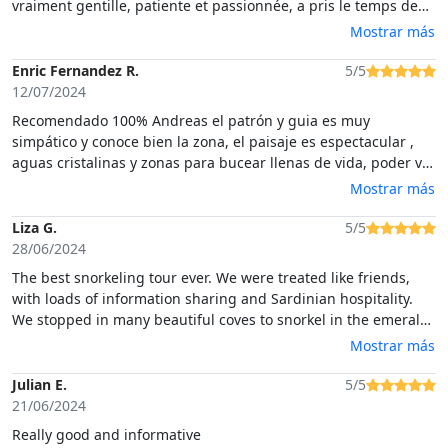
vraiment gentille, patiente et passionnée, a pris le temps de
tout bien expliquer et de nous faire découvrir de magnifiques
Mostrar más
endroits. Le moment consacré au snorkeling a été tout
simplement magique, une expérience que nous n’oublierons
Enric Fernandez R.
5/5
pas. Tout était parfaitement organisé, dans une ambiance
12/07/2024
chaleureuse et détendue. Nous recommandons cette
Recomendado 100% Andreas el patrón y guia es muy
excursion sans hésiter !
simpático y conoce bien la zona, el paisaje es espectacular ,
aguas cristalinas y zonas para bucear llenas de vida, poder ver
a los buitres en su hàbitat natural fue una gozada!! super
Mostrar más
recomendado.
Liza G.
5/5
28/06/2024
The best snorkeling tour ever. We were treated like friends,
with loads of information sharing and Sardinian hospitality.
We stopped in many beautiful coves to snorkel in the emerald
waters. It was incredible. Just book this tour. You will not regret
Mostrar más
it.
Julian E.
5/5
21/06/2024
Really good and informative