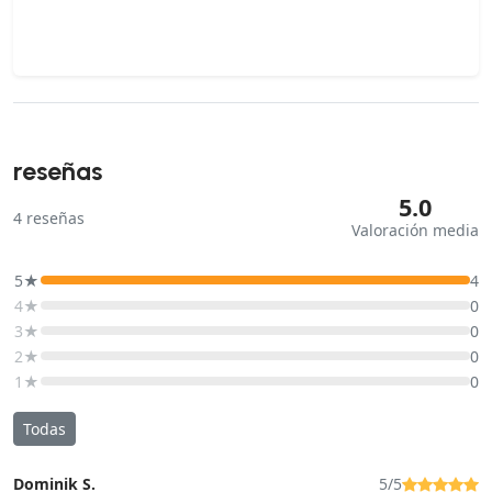
reseñas
5.0
4
reseñas
Valoración media
5★
4
4★
0
3★
0
2★
0
1★
0
Todas
Dominik S.
5/5