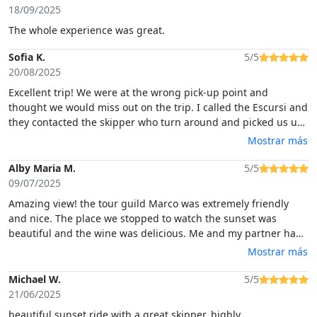
18/09/2025
The whole experience was great.
Sofia K.
5/5
20/08/2025
Excellent trip! We were at the wrong pick-up point and
thought we would miss out on the trip. I called the Escursi and
they contacted the skipper who turn around and picked us up.
Amazing service! The trip was lovely, good snacks and Marco
Mostrar más
the captain was super.Warm recommendation!
Alby Maria M.
5/5
09/07/2025
Amazing view! the tour guild Marco was extremely friendly
and nice. The place we stopped to watch the sunset was
beautiful and the wine was delicious. Me and my partner had
a great time and it was the highlight of our holiday. I would
Mostrar más
definitely recommend the tour to anyone who likes wine the
water and good company.
Michael W.
5/5
21/06/2025
beautiful sunset ride with a great skipper, highly