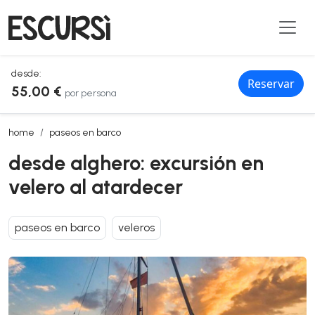
desde:
Reservar
55,00 €
por persona
desde alghero: excursión en velero al atardecer
home
paseos en barco
desde alghero: excursión en
velero al atardecer
paseos en barco
veleros