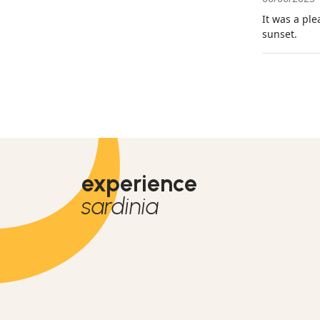
It was a pl
sunset.
experience
sardinia