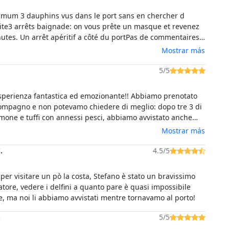
imum 3 dauphins vus dans le port sans en chercher d
ite3 arrêts baignade: on vous prête un masque et revenez
utes. Un arrêt apéritif a côté du portPas de commentaires
 du trajet2 skippers avec un de leur ami qui discutent entre
Mostrar más
nt positif le pilotage prudent du skipper lorsqu il y a trop
5/5
esperienza fantastica ed emozionante!! Abbiamo prenotato
 compagno e non potevamo chiedere di meglio: dopo tre 3 di
mone e tuffi con annessi pesci, abbiamo avvistato anche
idi delfini..consigliatissimo!!!! Voto 10+
Mostrar más
.
4.5/5
 per visitare un pò la costa, Stefano è stato un bravissimo
ore, vedere i delfini a quanto pare è quasi impossibile
, ma noi li abbiamo avvistati mentre tornavamo al porto!
.
5/5