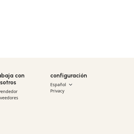
abaja con
configuración
sotros
Privacy
vendedor
oveedores