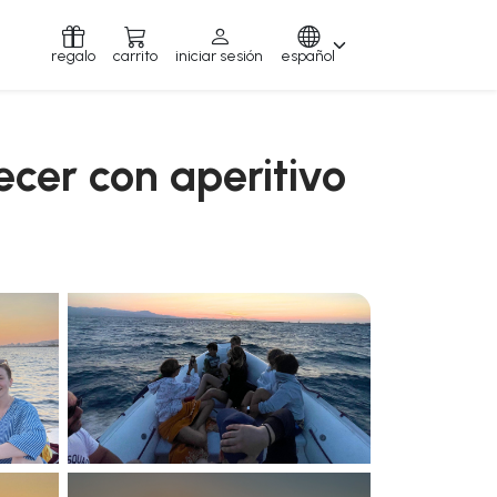
regalo
carrito
iniciar sesión
español
ecer con aperitivo