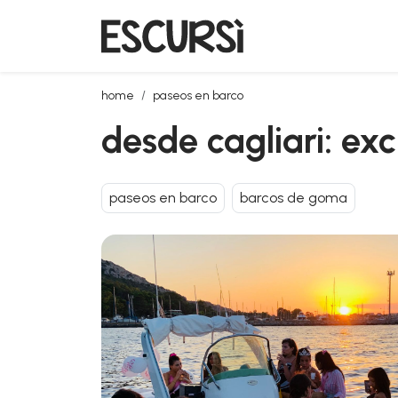
desde cagliari: excursión en lancha al atardecer con
home
paseos en barco
desde cagliari: ex
paseos en barco
barcos de goma