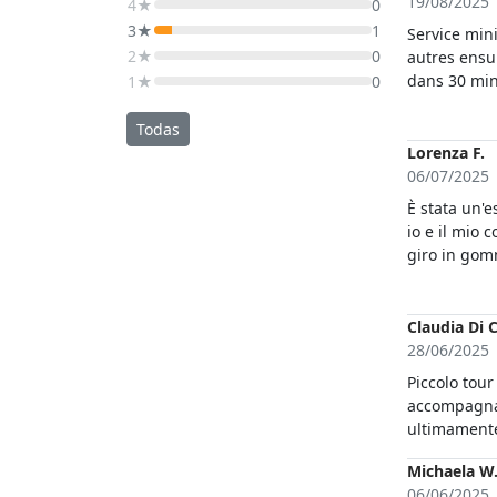
19/08/2025
4★
0
3★
1
Service min
2★
0
autres ensu
dans 30 min
1★
0
tout le long
eux Seul poi
Todas
de houle
Lorenza F.
06/07/2025
È stata un'
io e il mio
giro in gom
degli splend
Claudia Di C
28/06/2025
Piccolo tour
accompagnat
ultimamente
Michaela W
06/06/2025