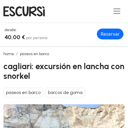
desde:
Reservar
40,00 €
por persona
cagliari: excursión en lancha con snorkel
home
paseos en barco
cagliari: excursión en lancha con
snorkel
paseos en barco
barcos de goma