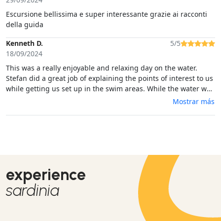
Escursione bellissima e super interessante grazie ai racconti
della guida
Kenneth D.
5/5
18/09/2024
This was a really enjoyable and relaxing day on the water.
Stefan did a great job of explaining the points of interest to us
while getting us set up in the swim areas. While the water was
beautiful, there really wasn't much sea life to observe so if
Mostrar más
you're expecting Caribbean type views you'll probably be
disappointed.
experience
sardinia