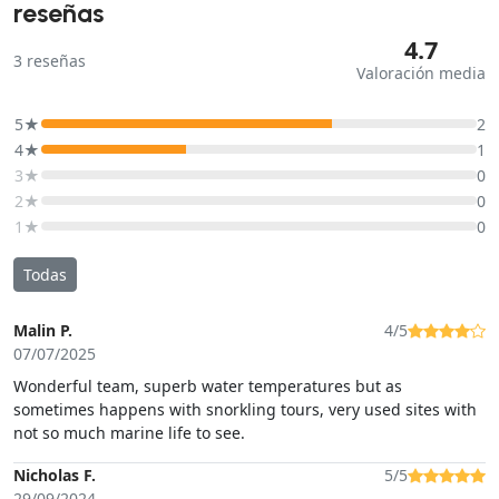
reseñas
4.7
3
reseñas
Valoración media
5★
2
4★
1
3★
0
2★
0
1★
0
Todas
Malin P.
4/5
07/07/2025
Wonderful team, superb water temperatures but as
sometimes happens with snorkling tours, very used sites with
not so much marine life to see.
Nicholas F.
5/5
29/09/2024