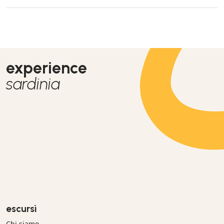
experience
sardinia
escursì
Chi siamo