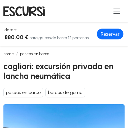
desde:
Reservar
880,00 €
para grupos de hasta 12 personas
cagliari: excursión privada en lancha neumática
home
paseos en barco
cagliari: excursión privada en
lancha neumática
paseos en barco
barcos de goma