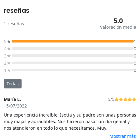
reseñas
5.0
1
reseñas
Valoración media
5★
1
4★
0
3★
0
2★
0
1★
0
Todas
María L.
5/5
15/07/2022
Una experiencia increíble, Isotta y su padre son unas personas
muy majas y agradables. Nos hicieron pasar un día genial y
nos atendieron en todo lo que necesitamos. Muy
recomendable sin duda
Mostrar más