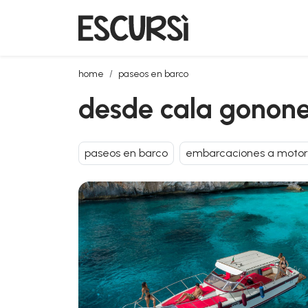
desde cala gonone: tour en barco por el golfo de oro
home
paseos en barco
desde cala gonone:
paseos en barco
embarcaciones a motor