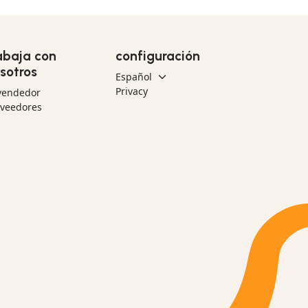
abaja con
configuración
sotros
Privacy
vendedor
oveedores