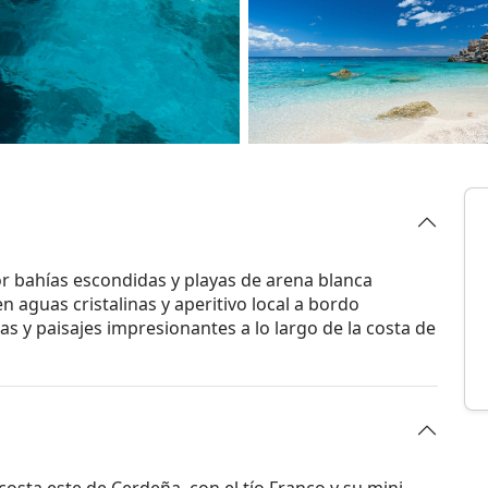
or bahías escondidas y playas de arena blanca
 aguas cristalinas y aperitivo local a bordo
s y paisajes impresionantes a lo largo de la costa de
costa este de Cerdeña, con el tío Franco y su mini