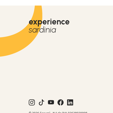
experience
sardinia