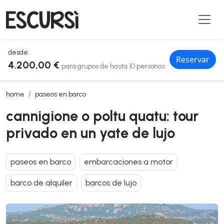
desde:
Reservar
4.200,00 €
para grupos de hasta 10 personas
cannigione o poltu quatu: tour privado en un yate de lujo
home
paseos en barco
cannigione o poltu quatu: tour
privado en un yate de lujo
paseos en barco
embarcaciones a motor
barco de alquiler
barcos de lujo