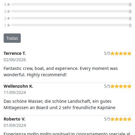
4★
0
3★
0
2★
0
1★
0
Todas
Terrence T.
5/5
02/06/2026
Fantastic crew, boat, and experience. Every moment was
wonderful. Highly recommend!
Wellenzohn K.
5/5
11/09/2024
Das schöne Wasser, die schöne Landschaft, ein gutes
Mittagessen an Board und 2 sehr freundliche Kapitäne
Roberto V.
5/5
01/09/2024
Esperienza molto molto positiva!Un ringraziamento speciale al