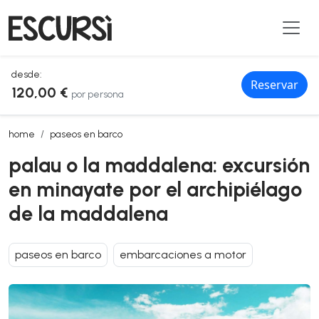
desde:
Reservar
120,00 €
por persona
palau o la maddalena: excursión en minayate por el archipiélago d
home
paseos en barco
palau o la maddalena: excursión
en minayate por el archipiélago
de la maddalena
paseos en barco
embarcaciones a motor