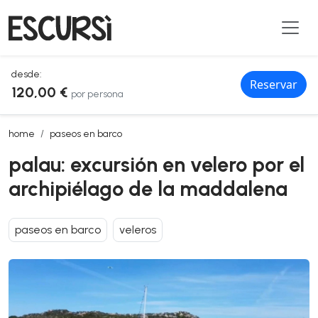
desde:
Reservar
120,00 €
por persona
palau: excursión en velero por el archipiélago de la maddalena
home
paseos en barco
palau: excursión en velero por el
archipiélago de la maddalena
paseos en barco
veleros