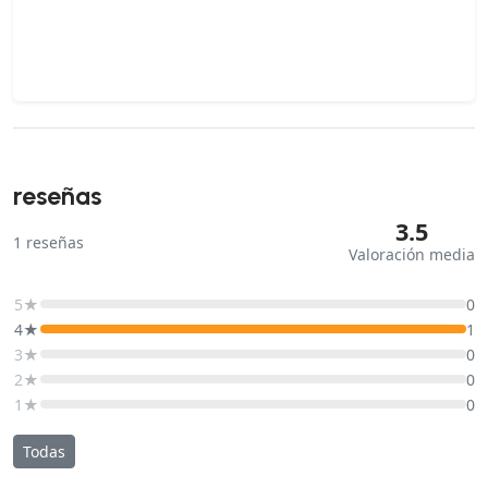
reseñas
3.5
1
reseñas
Valoración media
5★
0
4★
1
3★
0
2★
0
1★
0
Todas