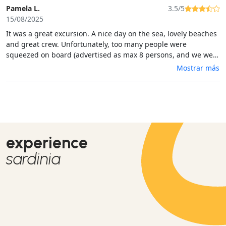
Pamela L.
3.5/5
15/08/2025
It was a great excursion. A nice day on the sea, lovely beaches
and great crew. Unfortunately, too many people were
squeezed on board (advertised as max 8 persons, and we were
10). This made trip less enjoyable. Pity that maximising profit
Mostrar más
once again trumps making it a great experience. It was
already not a cheap trip.
experience
sardinia