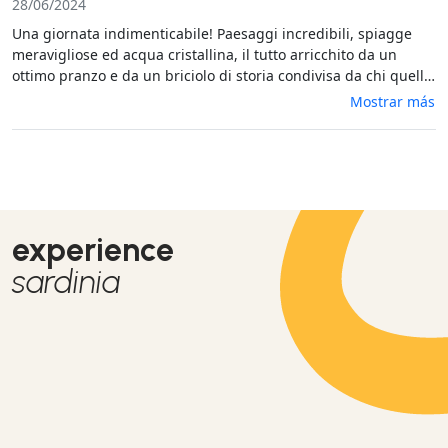
any better than that, we highly highly recommend it!!
28/06/2024
Una giornata indimenticabile! Paesaggi incredibili, spiagge
meravigliose ed acqua cristallina, il tutto arricchito da un
ottimo pranzo e da un briciolo di storia condivisa da chi quelle
acque e quelle isole le conosce come le proprie tasche.E'
Mostrar más
un'esperienza per tutta la famiglia, che vale ogni singolo
centesimo, e che anzi rifarei subito senza alcun dubbio!
experience
sardinia