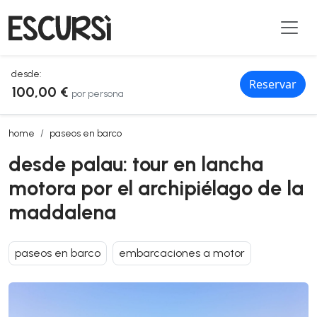
desde:
Reservar
100,00 €
por persona
desde palau: tour en lancha motora por el archipiélago de la madd
home
paseos en barco
desde palau: tour en lancha
motora por el archipiélago de la
maddalena
paseos en barco
embarcaciones a motor