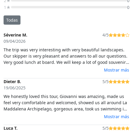
2★
0
1★
0
Todas
Séverine M.
4/5
09/04/2026
The trip was very interesting with very beautiful landscapes.
Our skipper is very pleasant and answers to all our questions.
Very good lunch at board. We will keep a lot of good souvenirs
of this trip
Mostrar más
Dieter B.
5/5
19/06/2025
We honestly loved this tour, Giovanni was amazing, made us
feel very comfortable and welcomed, showed us all around La
Maddalena Archipelago, gorgeous area, took us swimming in
a bunch of spots, he then surprised us a delicious home
Mostrar más
cooked lunch that included muscles, shrimp, sausage,
cheeses, even desserts, grapa and of course wine, doesn’t get
Luca T.
5/5