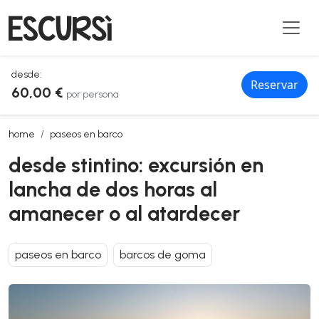
desde:
Reservar
60,00 €
por persona
desde stintino: excursión en lancha de dos horas al amanecer o al a
home
paseos en barco
desde stintino: excursión en
lancha de dos horas al
amanecer o al atardecer
paseos en barco
barcos de goma