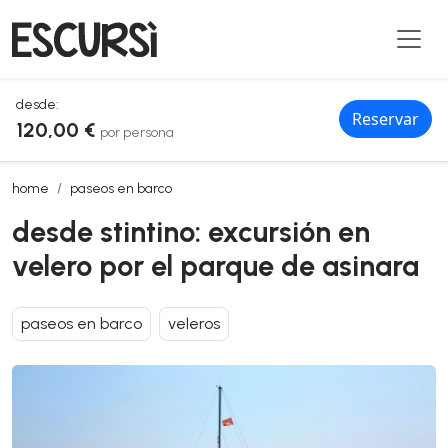
desde:
Reservar
120,00 €
por persona
desde stintino: excursión en velero por el parque de asinara
home
paseos en barco
desde stintino: excursión en
velero por el parque de asinara
paseos en barco
veleros