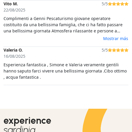
tempo. Il clou? Le soste in calette pazzesche che solo chi va
Vito M.
5/5
per mare conosce. Acqua cristallina, bagni mozzafiato e
22/08/2025
Complimenti a Genni Pescaturismo giovane operatore
costituito da una bellissima famiglia, che ci ha fatto passare
una bellissima giornata Atmosfera rilassante e persone a
modo ed educatissime.Consigliato invece delle solite barche a
Mostrar más
vela e catamarani vari per vivere al meglio il mare.
Valeria O.
5/5
16/08/2025
Esperienza fantastica , Simone e Valeria veramente gentili
hanno saputo farci vivere una bellissima giornata .Cibo ottimo
, acqua fantastica .
experience
sardinia