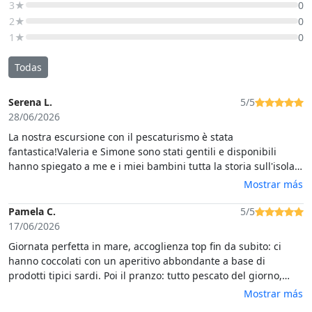
3★
0
2★
0
1★
0
Todas
Serena L.
5/5
28/06/2026
La nostra escursione con il pescaturismo è stata
fantastica!Valeria e Simone sono stati gentili e disponibili
hanno spiegato a me e i miei bambini tutta la storia sull'isola
dell'Asinara e i suoi aneddoti, dopo aver tirato su le nasse con
Mostrar más
qualche pesce e del polpo,ci hanno servito un antipasto tipico
sardo favoloso,una pasta con il granchio deliziosa , disponibili
Pamela C.
5/5
e gentili anche prima dell'imbarco per tutto.Abbiamo passato
17/06/2026
una giornata stupenda ci siamo sentiti come in famiglia,a casa
Giornata perfetta in mare, accoglienza top fin da subito: ci
❤️
hanno coccolati con un aperitivo abbondante a base di
prodotti tipici sardi. Poi il pranzo: tutto pescato del giorno,
cucinato al momento sulla barca. Che bontà. E non è finita lì:
Mostrar más
caffè, frutta fresca, amaro e vino in abbondanza per tutto il