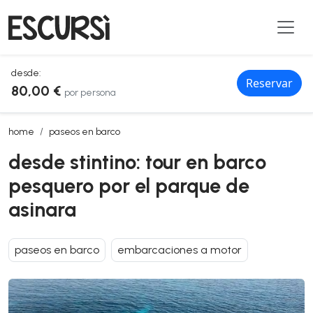
desde:
Reservar
80,00 €
por persona
desde stintino: tour en barco pesquero por el parque de asinara
home
paseos en barco
desde stintino: tour en barco
pesquero por el parque de
asinara
paseos en barco
embarcaciones a motor