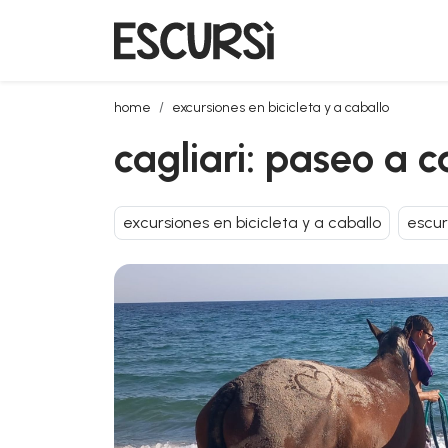
cagliari: paseo a caballo con baño al amanecer
home
excursiones en bicicleta y a caballo
cagliari: paseo a 
excursiones en bicicleta y a caballo
escur