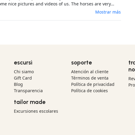
ome nice pictures and videos of us. The horses are very
y look good and healthy. It was a 10/10 experience. I would
Mostrar más
t to everyone.
escursì
soporte
tr
no
Chi siamo
Atención al cliente
Gift Card
Términos de venta
Re
Blog
Política de privacidad
Pr
Transparencia
Política de cookies
tailor made
Excursiones escolares