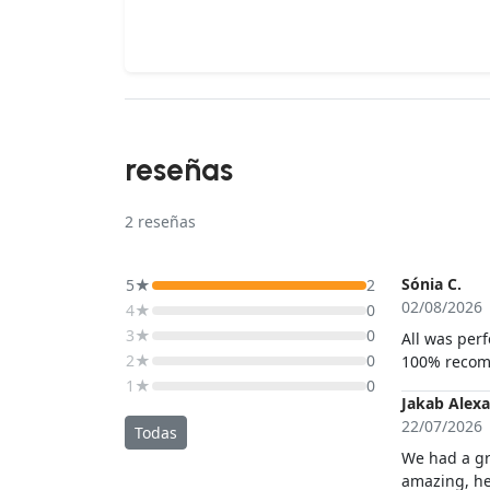
reseñas
2
reseñas
Sónia C.
5★
2
02/08/2026
4★
0
3★
0
All was perf
2★
0
100% reco
1★
0
Jakab Alexa
22/07/2026
Todas
We had a gr
amazing, he