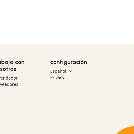
abaja con
configuración
sotros
Privacy
vendedor
oveedores