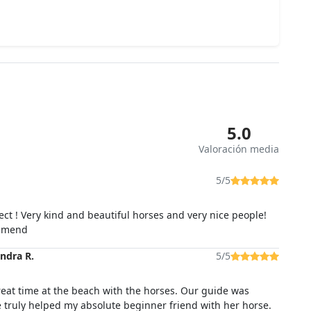
5.0
Valoración media
5/5
ect ! Very kind and beautiful horses and very nice people!
mmend
ndra R.
5/5
eat time at the beach with the horses. Our guide was
 truly helped my absolute beginner friend with her horse.