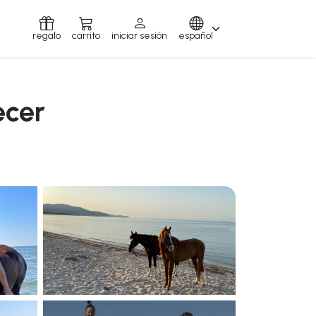
regalo
carrito
iniciar sesión
español
ecer