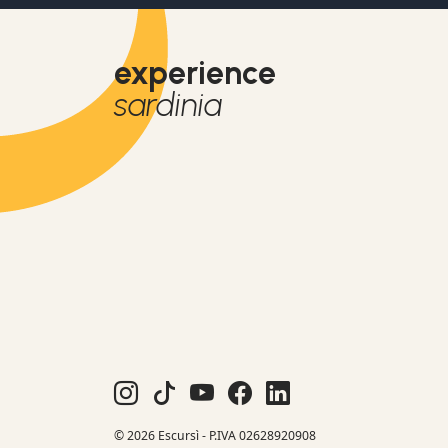
experience
sardinia
© 2026 Escursì - P.IVA 02628920908