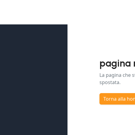
pagina 
La pagina che s
spostata.
Torna alla h