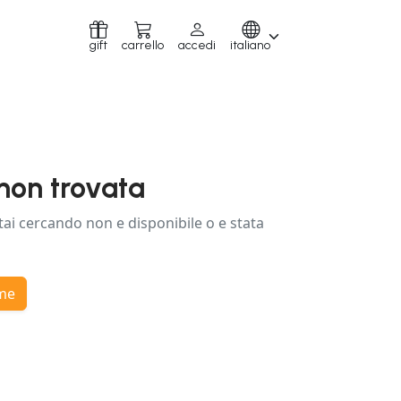
gift
carrello
accedi
italiano
non trovata
tai cercando non e disponibile o e stata
ome