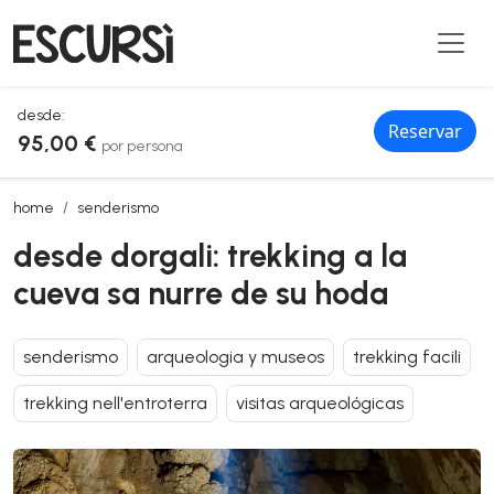
desde:
Reservar
95,00 €
por persona
desde dorgali: trekking a la cueva sa nurre de su hoda
home
senderismo
desde dorgali: trekking a la
cueva sa nurre de su hoda
senderismo
arqueologia y museos
trekking facili
trekking nell'entroterra
visitas arqueológicas