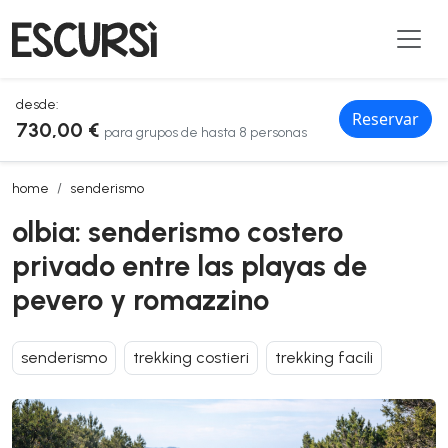
desde:
Reservar
730,00 €
para grupos de hasta 8 personas
olbia: senderismo costero privado entre las playas de pevero y rom
home
senderismo
olbia: senderismo costero
privado entre las playas de
pevero y romazzino
senderismo
trekking costieri
trekking facili