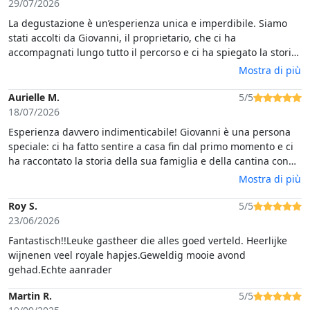
29/07/2026
La degustazione è un’esperienza unica e imperdibile. Siamo
stati accolti da Giovanni, il proprietario, che ci ha
accompagnati lungo tutto il percorso e ci ha spiegato la storia
dell'azienda. La degustazione si è svolta in cima a una collina,
Mostra di più
dove tra un sorso di vino e l’altro abbiamo potuto ammirare il
tramonto sull’Asinara. Ottimi anche gli assaggi di cibo locale
Aurielle M.
5/5
offerti durante la degustazione! Ci tornerei sicuramente 🫶🏻
18/07/2026
Esperienza davvero indimenticabile! Giovanni è una persona
speciale: ci ha fatto sentire a casa fin dal primo momento e ci
ha raccontato la storia della sua famiglia e della cantina con
una passione autentica che arriva al cuore. I vini sono
Mostra di più
eccellenti e una bellissima scoperta, il panorama è
semplicemente spettacolare e l’atmosfera è rilassata e
Roy S.
5/5
genuina. Si percepisce tutto l’amore e il lavoro che c’è dietro
23/06/2026
questo progetto di famiglia. Consigliatissimo, torneremo con
Fantastisch!!Leuke gastheer die alles goed verteld. Heerlijke
grande piacere!
wijnenen veel royale hapjes.Geweldig mooie avond
gehad.Echte aanrader
Martin R.
5/5