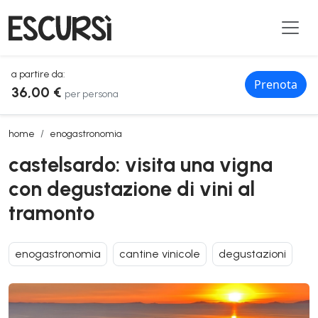
a partire da:
Prenota
36,00 €
per persona
castelsardo: visita una vigna con degustazione di vini al tramonto
home
enogastronomia
castelsardo: visita una vigna
con degustazione di vini al
tramonto
enogastronomia
cantine vinicole
degustazioni