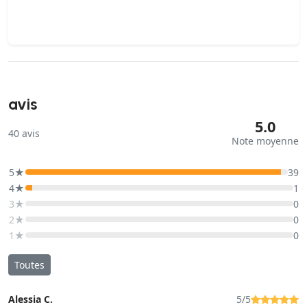
avis
5.0
40
avis
Note moyenne
5★
39
4★
1
3★
0
2★
0
1★
0
Toutes
Alessia C.
5/5