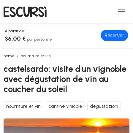
À partir de:
Réserver
36,00 €
par personne
castelsardo: visite d'un vignoble avec dégustation de vin au coucher 
home
nourriture et vin
castelsardo: visite d'un vignoble
avec dégustation de vin au
coucher du soleil
nourriture et vin
cantine vinicole
degustazioni