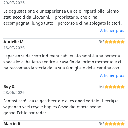
29/07/2026
La degustazione è un’esperienza unica e imperdibile. Siamo
stati accolti da Giovanni, il proprietario, che ci ha
accompagnati lungo tutto il percorso e ci ha spiegato la storia
dell'azienda. La degustazione si è svolta in cima a una collina,
Afficher plus
dove tra un sorso di vino e l’altro abbiamo potuto ammirare il
tramonto sull’Asinara. Ottimi anche gli assaggi di cibo locale
Aurielle M.
5/5
offerti durante la degustazione! Ci tornerei sicuramente 🫶🏻
18/07/2026
Esperienza davvero indimenticabile! Giovanni è una persona
speciale: ci ha fatto sentire a casa fin dal primo momento e ci
ha raccontato la storia della sua famiglia e della cantina con
una passione autentica che arriva al cuore. I vini sono
Afficher plus
eccellenti e una bellissima scoperta, il panorama è
semplicemente spettacolare e l’atmosfera è rilassata e
Roy S.
5/5
genuina. Si percepisce tutto l’amore e il lavoro che c’è dietro
23/06/2026
questo progetto di famiglia. Consigliatissimo, torneremo con
Fantastisch!!Leuke gastheer die alles goed verteld. Heerlijke
grande piacere!
wijnenen veel royale hapjes.Geweldig mooie avond
gehad.Echte aanrader
Martin R.
5/5