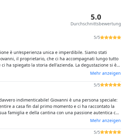
5.0
Durchschnittsbewertung
5/5
ione è un’esperienza unica e imperdibile. Siamo stati
iovanni, il proprietario, che ci ha accompagnati lungo tutto
e ci ha spiegato la storia dell'azienda. La degustazione si è
ma a una collina, dove tra un sorso di vino e l’altro abbiamo
Mehr anzeigen
are il tramonto sull’Asinara. Ottimi anche gli assaggi di
offerti durante la degustazione! Ci tornerei sicuramente 🫶
5/5
davvero indimenticabile! Giovanni è una persona speciale:
sentire a casa fin dal primo momento e ci ha raccontato la
 sua famiglia e della cantina con una passione autentica che
ore. I vini sono eccellenti e una bellissima scoperta, il
Mehr anzeigen
semplicemente spettacolare e l’atmosfera è rilassata e
percepisce tutto l’amore e il lavoro che c’è dietro questo
5/5