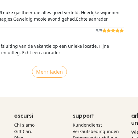
 famiglia. Consigliatissimo, torneremo con grande piacere!
!Leuke gastheer die alles goed verteld. Heerlijke wijnenen
 hapjes.Geweldig mooie avond gehad.Echte aanrader
5/5
sluiting van de vakantie op een unieke locatie. Fijne
begeleiding en uitleg. Echt een aanrader
Mehr laden
escursì
support
ar
un
Chi siamo
Kundendienst
Gift Card
Verkaufsbedingungen
Wi
Blog
Datenschutzrichtlinie