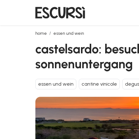
castelsardo: besuch eines weinbergs mit weinver
home
essen und wein
castelsardo: besuc
sonnenuntergang
essen und wein
cantine vinicole
degus