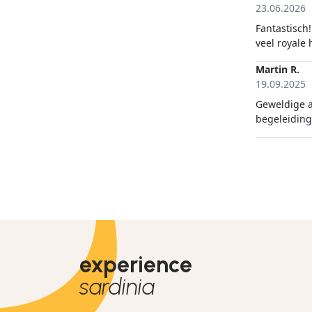
progetto di
23.06.2026
Fantastisch!
veel royale
Martin R.
19.09.2025
Geweldige af
experience
sardinia