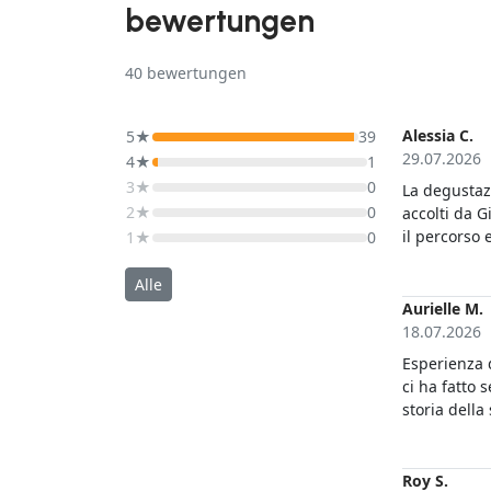
bewertungen
40
bewertungen
Alessia C.
5★
39
29.07.2026
4★
1
3★
0
La degustaz
2★
0
accolti da G
il percorso 
1★
0
svolta in ci
potuto ammir
Alle
cibo locale 
Aurielle M.
🏻
18.07.2026
Esperienza 
ci ha fatto 
storia della
arriva al cu
panorama è 
genuina. Si 
Roy S.