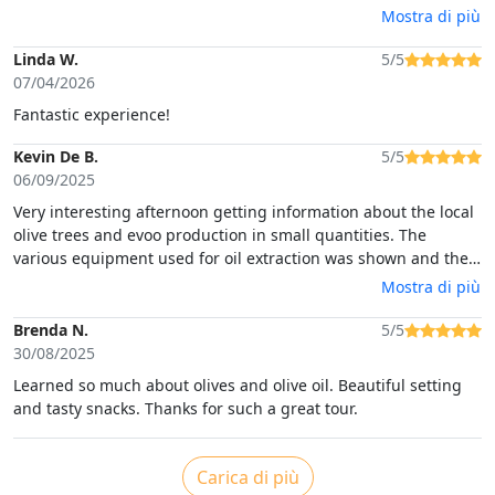
experience such a nature-focused and sustainable concept
Mostra di più
and to meet the passionate owners, who enthusiastically
explained every step of their olive oil production process. The
Linda W.
5/5
tasting that followed was both informative and entertaining.
07/04/2026
Throughout the tour, we learned a great deal and gained
Fantastic experience!
many new insights into olive cult
Kevin De B.
5/5
06/09/2025
Very interesting afternoon getting information about the local
olive trees and evoo production in small quantities. The
various equipment used for oil extraction was shown and their
use was explained in detail. This was followed by a
Mostra di più
degustation of 3 monovarietal oils accompanied by the local
bread , figs and apples. On the whole it was a very enjoyable
Brenda N.
5/5
and relaxing afternoon in good company. Grazie mille. 😊
30/08/2025
Learned so much about olives and olive oil. Beautiful setting
and tasty snacks. Thanks for such a great tour.
Carica di più