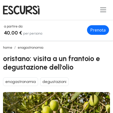
a partire da:
Prenota
40,00 €
per persona
oristano: visita a un frantoio e degustazione dell'olio
home
enogastronomia
oristano: visita a un frantoio e
degustazione dell'olio
enogastronomia
degustazioni