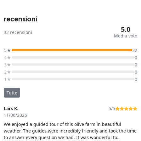
recensioni
5.0
32
recensioni
Media voto
5★
32
4★
0
3★
0
2★
0
1★
0
Tutte
Lars K.
5/5
11/06/2026
We enjoyed a guided tour of this olive farm in beautiful
weather. The guides were incredibly friendly and took the time
to answer every question we had. It was wonderful to