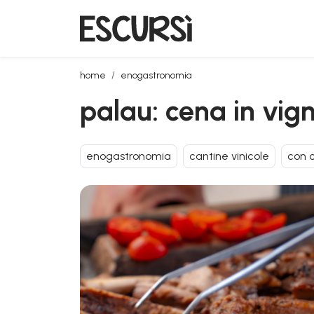
palau: cena in vigna con grigliata e dj set
home
enogastronomia
palau: cena in vign
enogastronomia
cantine vinicole
con 