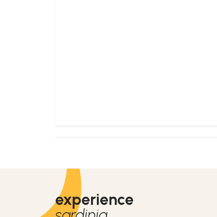
experience
sardinia