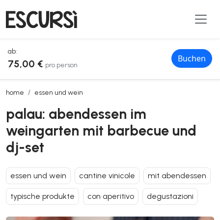
ab:
Buchen
75,00 €
pro person
palau: abendessen im weingarten mit barbecue und dj-set
home
essen und wein
palau: abendessen im
weingarten mit barbecue und
dj-set
essen und wein
cantine vinicole
mit abendessen
typische produkte
con aperitivo
degustazioni