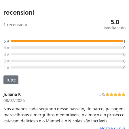
recensioni
5.0
1
recensioni
Media voto
5★
1
4★
0
3★
0
2★
0
1★
0
Tutte
Juliana F.
5/5
08/07/2026
Nos amanos cada segundo desse passeio, do barco, paisagens
maravilhosas e mergulhos memoráveis, o almoço e o prosecco
estavam delicioso e o Manoel e o Nicolas são incríveis.
Parabéns a todos. Recomendaremos com certeza.
Mostra di più