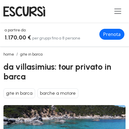
a partire da:
Prenota
1.170,00 €
per gruppi fino a 8 persone
da villasimius: tour privato in barca
home
gite in barca
da villasimius: tour privato in
barca
gite in barca
barche a motore