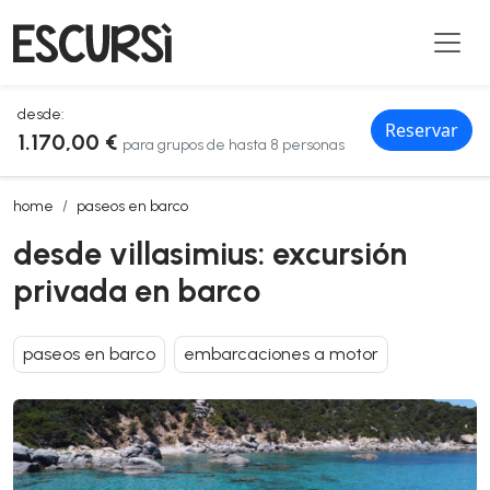
desde:
Reservar
1.170,00 €
para grupos de hasta 8 personas
desde villasimius: excursión privada en barco
home
paseos en barco
desde villasimius: excursión
privada en barco
paseos en barco
embarcaciones a motor