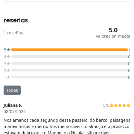
reseñas
5.0
1
reseñas
Valoración media
5★
1
4★
0
3★
0
2★
0
1★
0
Todas
Juliana F.
5/5
08/07/2026
Nos amanos cada segundo desse passeio, do barco, paisagens
maravilhosas e mergulhos memoráveis, o almoço e o prosecco
estavam delicioso e o Manoel e o Nicolas são incríveis.